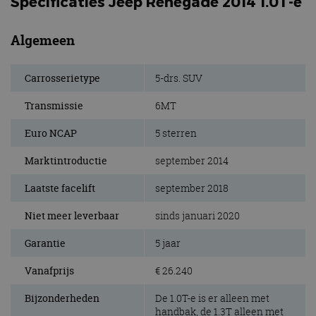
Specificaties Jeep Renegade 2014 1.0T-e
Algemeen
Carrosserietype
5-drs. SUV
Transmissie
6MT
Euro NCAP
5 sterren
Marktintroductie
september 2014
Laatste facelift
september 2018
Niet meer leverbaar
sinds januari 2020
Garantie
5 jaar
Vanafprijs
€ 26.240
Bijzonderheden
De 1.0T-e is er alleen met
handbak, de 1.3T alleen met