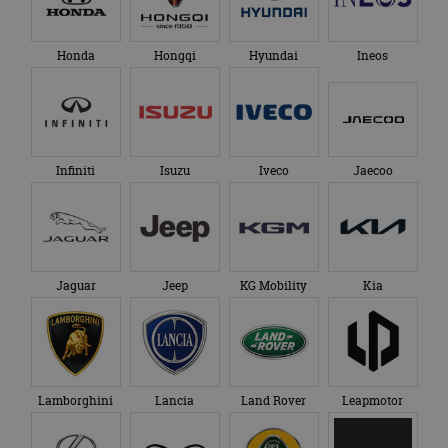
Honda
Hongqi
Hyundai
Ineos
Infiniti
Isuzu
Iveco
Jaecoo
Jaguar
Jeep
KG Mobility
Kia
Lamborghini
Lancia
Land Rover
Leapmotor