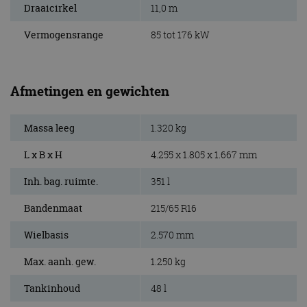
Draaicirkel
11,0 m
Vermogensrange
85 tot 176 kW
Afmetingen en gewichten
Massa leeg
1.320 kg
L x B x H
4.255 x 1.805 x 1.667 mm
Inh. bag. ruimte.
351 l
Bandenmaat
215/65 R16
Wielbasis
2.570 mm
Max. aanh. gew.
1.250 kg
Tankinhoud
48 l