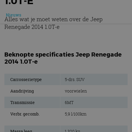
1.0T-E
Nieuws
Alles wat je moet weten over de Jeep
Renegade 2014 1.0T-e
Beknopte specificaties Jeep Renegade
2014 1.0T-e
Carrosserietype
5-drs. SUV
Aandrijving
voorwielen
Transmissie
6MT
Verbr. gecomb.
5,9 l/100km
Massa leeg
1.320 kg