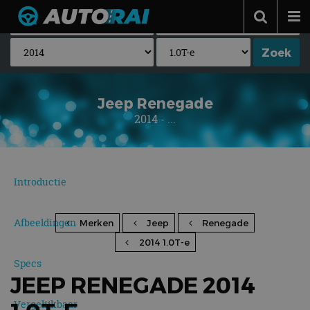
Autonieuws
Podcast
Autotests
Jeep Renegade
2014 - ...
Automerken
Adverteren
Contact
Introductie
MotorRAI.nl
Afbeeldingen
Merken
Jeep
Renegade
2014 1.0T-e
Specs
JEEP RENEGADE 2014
Vergelijkbaar