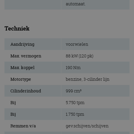
automaat.
Techniek
Aandrijving
voorwielen
Max. vermogen
88 kW (120 pk)
Max. koppel
190 Nm
Motortype
benzine, 3-cilinder lijn
Cilinderinhoud
999 cm³
Bij
5.750 tpm
Bij
1.750 tpm
Remmen v/a
gev.schijven/schijven