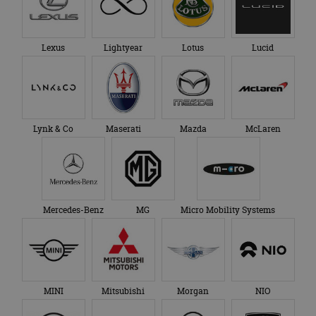
Lexus
Lightyear
Lotus
Lucid
Lynk & Co
Maserati
Mazda
McLaren
Mercedes-Benz
MG
Micro Mobility Systems
MINI
Mitsubishi
Morgan
NIO