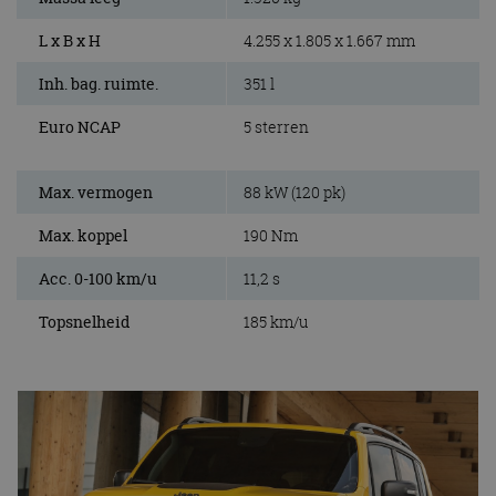
L x B x H
4.255 x 1.805 x 1.667 mm
Inh. bag. ruimte.
351 l
Euro NCAP
5 sterren
Max. vermogen
88 kW (120 pk)
Max. koppel
190 Nm
Acc. 0-100 km/u
11,2 s
Topsnelheid
185 km/u