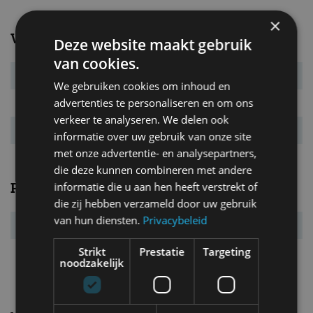
×
Verbruik
Deze website maakt gebruik
van cookies.
Verbr. gecomb.
5,9 l/100km
We gebruiken cookies om inhoud en
advertenties te personaliseren en om ons
CO₂-emissie
132 g/km
verkeer te analyseren. We delen ook
Energielabel
D
informatie over uw gebruik van onze site
met onze advertentie- en analysepartners,
die deze kunnen combineren met andere
Prestaties
informatie die u aan hen heeft verstrekt of
die zij hebben verzameld door uw gebruik
van hun diensten.
Privacybeleid
Acc. 0-100 km/u
11,2 s
Strikt
Prestatie
Targeting
Topsnelheid
185 km/u
noodzakelijk