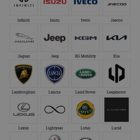
Infiniti
Isuzu
Iveco
Jaecoo
Jaguar
Jeep
KG Mobility
Kia
Lamborghini
Lancia
Land Rover
Leapmotor
Lexus
Lightyear
Lotus
Lucid