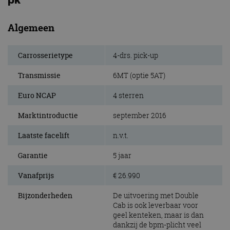
Algemeen
Carrosserietype
4-drs. pick-up
Transmissie
6MT (optie 5AT)
Euro NCAP
4 sterren
Marktintroductie
september 2016
Laatste facelift
n.v.t.
Garantie
5 jaar
Vanafprijs
€ 26.990
Bijzonderheden
De uitvoering met Double
Cab is ook leverbaar voor
geel kenteken, maar is dan
dankzij de bpm-plicht veel