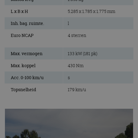
L x B x H
5.285 x 1.785 x 1.775 mm
Inh. bag. ruimte.
l
Euro NCAP
4 sterren
Max. vermogen
133 kW (181 pk)
Max. koppel
430 Nm
Acc. 0-100 km/u
s
Topsnelheid
179 km/u