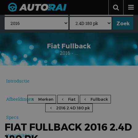
Autonieuws
Podcast
Autotests
Fiat Fullback
2016 - ...
Automerken
Adverteren
Contact
Introductie
MotorRAI.nl
Afbeeldingen
Merken
Fiat
Fullback
2016 2.4D 180 pk
Specs
FIAT FULLBACK 2016 2.4D
Vergelijkbaar