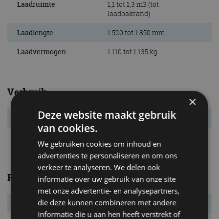
Laadruimte
1,1 tot 1,3 m3 (tot
laadbakrand)
Laadlengte
1.520 tot 1.850 mm
Laadvermogen
1.110 tot 1.135 kg
Verbruik
×
Deze website maakt gebruik
Verbr. gecomb.
7,5 l/100km
van cookies.
CO₂-emissie
196 g/km
We gebruiken cookies om inhoud en
advertenties te personaliseren en om ons
verkeer te analyseren. We delen ook
Prestaties
informatie over uw gebruik van onze site
met onze advertentie- en analysepartners,
die deze kunnen combineren met andere
Acc. 0-100 km/u
s
informatie die u aan hen heeft verstrekt of