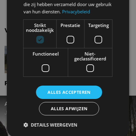
Topsnelheid
179 km/u
die zij hebben verzameld door uw gebruik
van hun diensten.
Privacybeleid
Strikt
Prestatie
Targeting
Vergelijkbare uitvoeringen
noodzakelijk
Fiat Fullback2.4D 150 pk
Functioneel
Niet-
geclassificeerd
Fiat Fullback nieuws
ALLES ACCEPTEREN
AUTOTEST – FIAT FULLBACK
ALLES AFWIJZEN
Japans werkpaard met Italiaans sausje
DETAILS WEERGEVEN