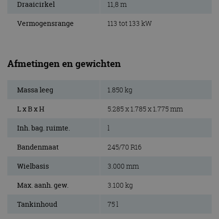
Draaicirkel
11,8 m
Vermogensrange
113 tot 133 kW
Afmetingen en gewichten
Massa leeg
1.850 kg
L x B x H
5.285 x 1.785 x 1.775 mm
Inh. bag. ruimte.
l
Bandenmaat
245/70 R16
Wielbasis
3.000 mm
Max. aanh. gew.
3.100 kg
Tankinhoud
75 l