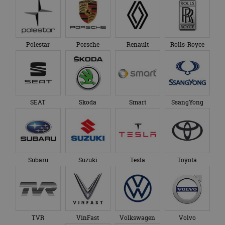
Polestar
Porsche
Renault
Rolls-Royce
SEAT
Skoda
Smart
SsangYong
Subaru
Suzuki
Tesla
Toyota
TVR
VinFast
Volkswagen
Volvo