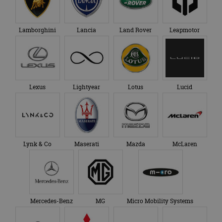
Lamborghini
Lancia
Land Rover
Leapmotor
Lexus
Lightyear
Lotus
Lucid
Lynk & Co
Maserati
Mazda
McLaren
Mercedes-Benz
MG
Micro Mobility Systems