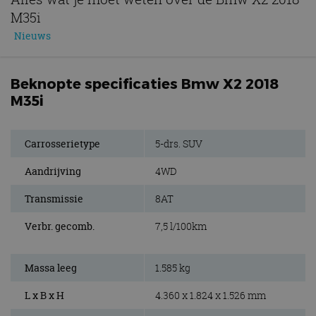
M35i
Nieuws
Beknopte specificaties Bmw X2 2018
M35i
Carrosserietype
5-drs. SUV
Aandrijving
4WD
Transmissie
8AT
Verbr. gecomb.
7,5 l/100km
Massa leeg
1.585 kg
L x B x H
4.360 x 1.824 x 1.526 mm