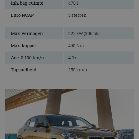
Inh. bag. ruimte.
470 l
Euro NCAP
5 sterren
Max. vermogen
225 kW (306 pk)
Max. koppel
450 Nm
Acc. 0-100 km/u
4,9 s
Topsnelheid
250 km/u