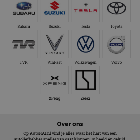
Subaru
Suzuki
Tesla
Toyota
TVR
VinFast
Volkswagen
Volvo
XPeng
Zeekr
Over ons
Op AutoRAI.nl vind je alles waar het hart van een
autoliefhebber sneller van gaat kloppen. In beeld én geluid,