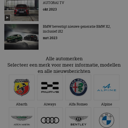
adres van 
AUTORAI TV
te omzeilen
okt 2023
essentieel 
ondersteu
veiligheid 
website fun
het bieden
BMW bevestigt nieuwe generatie BMW X2,
beschermi
inclusief iX2
kwaadaard
bezoekers.
mrt 2023
CookieScriptConsent
4 weken 2
Deze cooki
CookieScript
dagen
gebruikt d
autorai.nl
Google Privacy Policy
Cookie-Scr
Alle automerken
service om
cookievoo
Selecteer een merk voor meer informatie, modellen
bezoekers 
onthouden.
en alle nieuwsberichten
banner van
Script.com 
noodzakeli
te werken.
Abarth
Aiways
Alfa Romeo
Alpine
Aanbieder
Naam
Vervaldatum
Omschrijvi
Aanbieder
/
Domein
Naam
Vervaldatum
Omschrijving
/
Domein
omx_consent
.autorai.nl
1 jaar