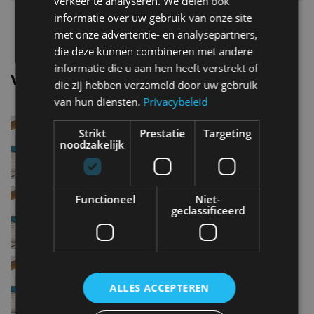
verkeer te analyseren. We delen ook
Topsnelheid
250 km/u
informatie over uw gebruik van onze site
met onze advertentie- en analysepartners,
die deze kunnen combineren met andere
informatie die u aan hen heeft verstrekt of
Vergelijkbare uitvoeringen
die zij hebben verzameld door uw gebruik
van hun diensten.
Privacybeleid
Bmw X2sDrive18i
Strikt
Prestatie
Targeting
noodzakelijk
Bmw X2sDrive18d
Functioneel
Niet-
geclassificeerd
Bmw X2sDrive20d
ALLES ACCEPTEREN