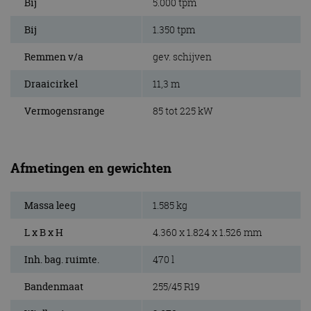
Bij
5.000 tpm
Bij
1.350 tpm
Remmen v/a
gev. schijven
Draaicirkel
11,3 m
Vermogensrange
85 tot 225 kW
Afmetingen en gewichten
Massa leeg
1.585 kg
L x B x H
4.360 x 1.824 x 1.526 mm
Inh. bag. ruimte.
470 l
Bandenmaat
255/45 R19