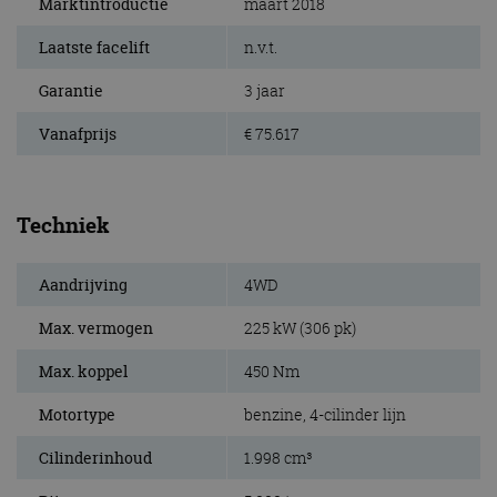
Marktintroductie
maart 2018
Laatste facelift
n.v.t.
Garantie
3 jaar
Vanafprijs
€ 75.617
Techniek
Aandrijving
4WD
Max. vermogen
225 kW (306 pk)
Max. koppel
450 Nm
Motortype
benzine, 4-cilinder lijn
Cilinderinhoud
1.998 cm³