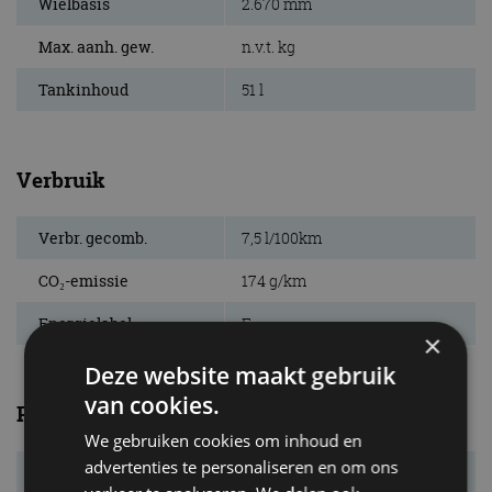
Wielbasis
2.670 mm
Max. aanh. gew.
n.v.t. kg
Tankinhoud
51 l
Verbruik
Verbr. gecomb.
7,5 l/100km
CO₂-emissie
174 g/km
Energielabel
E
×
Deze website maakt gebruik
van cookies.
Prestaties
We gebruiken cookies om inhoud en
advertenties te personaliseren en om ons
Acc. 0-100 km/u
4,9 s