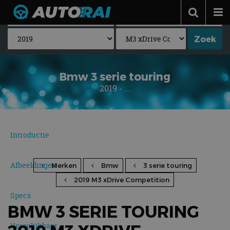
Autonieuws
Podcast
Autotests
Bmw 3 serie touring
2019 - ...
Automerken
Adverteren
Contact
Introductie
MotorRAI.nl
Afbeeldingen
Merken
Bmw
3 serie touring
2019 M3 xDrive Competition
Specs
BMW 3 SERIE TOURING
Vergelijkbaar