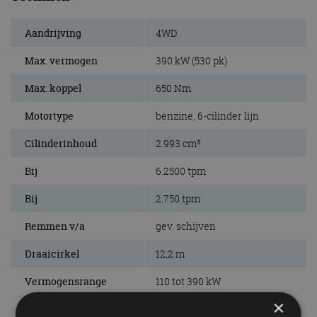
Aandrijving
4WD
Max. vermogen
390 kW (530 pk)
Max. koppel
650 Nm
Motortype
benzine, 6-cilinder lijn
Cilinderinhoud
2.993 cm³
Bij
6.2500 tpm
Bij
2.750 tpm
Remmen v/a
gev. schijven
Draaicirkel
12,2 m
Vermogensrange
110 tot 390 kW
×