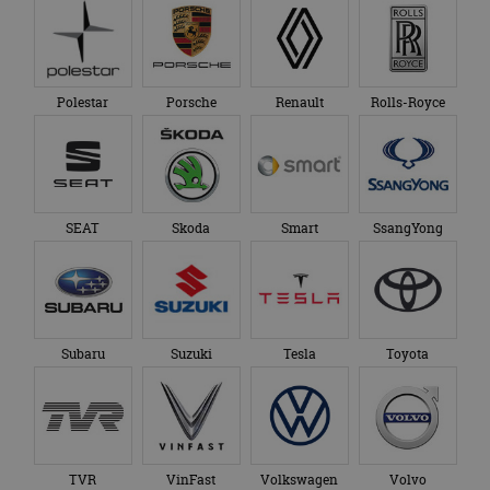
Polestar
Porsche
Renault
Rolls-Royce
SEAT
Skoda
Smart
SsangYong
Subaru
Suzuki
Tesla
Toyota
TVR
VinFast
Volkswagen
Volvo