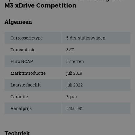
M3 xDrive Competition
Algemeen
Carrosserietype
5-drs. stationwagen
Transmissie
8AT
Euro NCAP
5 sterren
Marktintroductie
juli 2019
Laatste facelift
juli 2022
Garantie
3 jaar
Vanafprijs
€ 156.581
Techniek