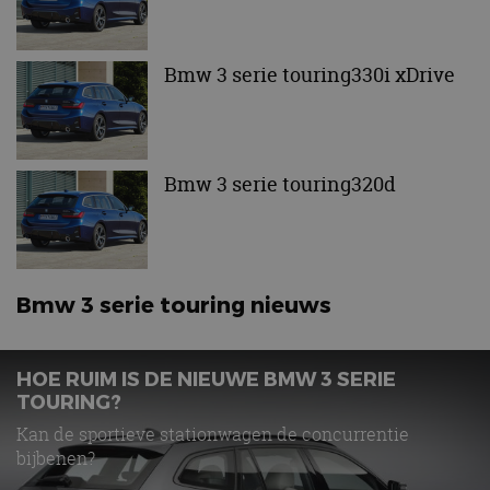
cf_clearance
1 jaar
Deze cooki
Cloudflare,
gebruikt d
Inc.
CloudFlare
.autorai.nl
Bmw 3 serie touring330i xDrive
vertrouwd
te identific
beveiligin
op basis va
adres van 
te omzeilen
essentieel 
Bmw 3 serie touring320d
ondersteu
veiligheid 
website fun
het bieden
beschermi
kwaadaard
bezoekers.
Bmw 3 serie touring nieuws
CookieScriptConsent
4 weken 2
Deze cooki
CookieScript
dagen
gebruikt d
autorai.nl
Google Privacy Policy
Cookie-Scr
service om
cookievoo
HOE RUIM IS DE NIEUWE BMW 3 SERIE
bezoekers 
TOURING?
onthouden.
banner van
Script.com 
Kan de sportieve stationwagen de concurrentie
noodzakeli
bijbenen?
te werken.