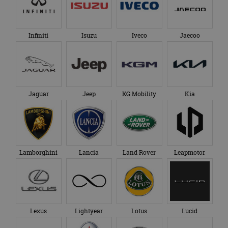
Infiniti
Isuzu
Iveco
Jaecoo
Jaguar
Jeep
KG Mobility
Kia
Lamborghini
Lancia
Land Rover
Leapmotor
Lexus
Lightyear
Lotus
Lucid