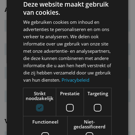
Deze website maakt gebruik
Afmetingen en gewichten
van cookies.
We gebruiken cookies om inhoud en
Massa leeg
1.865 kg
advertenties te personaliseren en om ons
verkeer te analyseren. We delen ook
L x B x H
4.794 x 1.903 x 1.436 mm
informatie over uw gebruik van onze site
Inh. bag. ruimte.
500 l
met onze advertentie- en analysepartners,
die deze kunnen combineren met andere
Bandenmaat
275/35 R19 / 285/30 R20
informatie die u aan hen heeft verstrekt of
die zij hebben verzameld door uw gebruik
Wielbasis
2.857 mm
van hun diensten.
Privacybeleid
Max. aanh. gew.
n.v.t. kg
Strikt
Prestatie
Targeting
Tankinhoud
59 l
noodzakelijk
Verbruik
Functioneel
Niet-
geclassificeerd