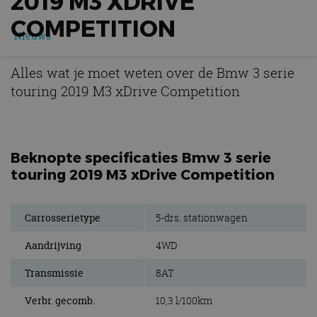
2019 M3 XDRIVE
COMPETITION
Nieuws
Alles wat je moet weten over de Bmw 3 serie
touring 2019 M3 xDrive Competition
Beknopte specificaties Bmw 3 serie
touring 2019 M3 xDrive Competition
Carrosserietype
5-drs. stationwagen
Aandrijving
4WD
Transmissie
8AT
Verbr. gecomb.
10,3 l/100km