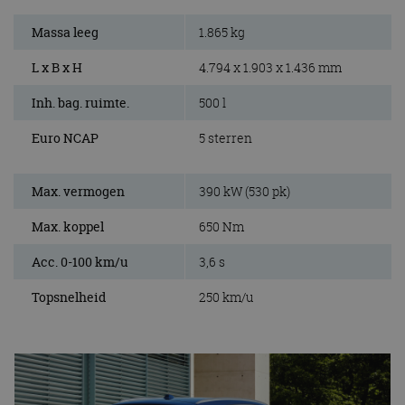
Massa leeg
1.865 kg
L x B x H
4.794 x 1.903 x 1.436 mm
Inh. bag. ruimte.
500 l
Euro NCAP
5 sterren
Max. vermogen
390 kW (530 pk)
Max. koppel
650 Nm
Acc. 0-100 km/u
3,6 s
Topsnelheid
250 km/u